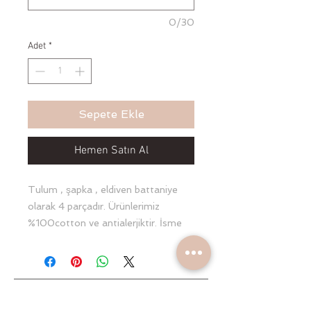
0/30
Adet
*
Sepete Ekle
Hemen Satın Al
Tulum , şapka , eldiven battaniye
olarak 4 parçadır. Ürünlerimiz
%100cotton ve antialerjiktir. İsme
özel hazırlanan bu setimiz
fotoğraflarınızda o özel anlara eşlik
edecek ileride ise hatıra olarak
saklayabileceğiniz şekilde solma
olmadan yıllarca muhafaza