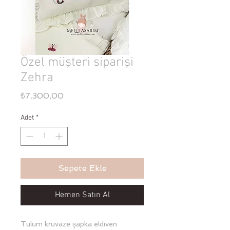
Özel müşteri siparişi
Zehra
Fiyat
₺7.300,00
Adet
*
Sepete Ekle
Hemen Satın Al
Tulum kruvaze şapka eldiven