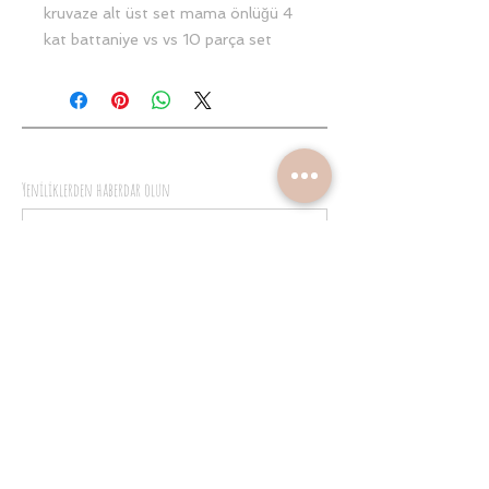
kruvaze alt üst set mama önlüğü 4
kat battaniye vs vs 10 parça set
yastık Puset örtüsü ve şeker yastık
patik bornoz seti isim Zehra
Yeniliklerden haberdar olun
Gönder
melisarslanturk@gmail.com