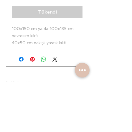
Tükendi
100x150 cm ya da 100x135 cm
nevresim kılıfı
40x50 cm nakışlı yastık kılıfı
40x50 cm baklava desenli yastık
kılıfı
1 adet şeker Yastık
110x160 çarşaf olarak 5 parçadan
oluşan bu setimiz %100 pamuktur.
Yeniliklerden haberdar olun
Yastıklarımızın arkası fermuarlı olup
yıkamada ve kullanımda kolaylık
sağlamaktadır. Bu setimiz %100
Gönder
pamuk kumaştan üretilmiştir. Yıllarca
kullanabileceğiniz renklerde solma
yapmayan Nakış ipleri kullanılmıştır.
melisarslanturk@gmail.com