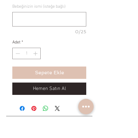
Bebeğinizin ismi (isteğe bağlı)
0/25
Adet
*
Sepete Ekle
Hemen Satın Al
Yeniliklerden haberdar olun