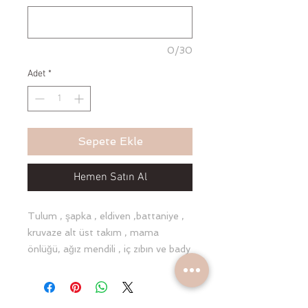
0/30
Adet
*
Sepete Ekle
Hemen Satın Al
Tulum , şapka , eldiven ,battaniye , 
kruvaze alt üst takım , mama 
önlüğü, ağız mendili , iç zıbın ve bady 
olmak üzere 10 parçadır. Ürünlerimiz 
%100cotton ve antialerjiktir. İsme 
özel hazırlanan bu setimiz 