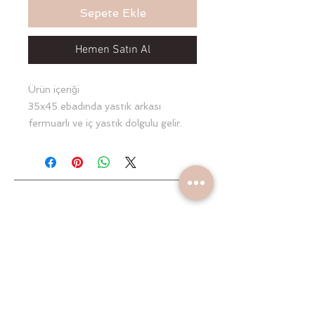
Sepete Ekle
Hemen Satın Al
Ürün içeriği
35x45 ebadında yastık arkası
fermuarlı ve iç yastık dolgulu gelir.
90x110 kenarı fırfırlı müslin
battaniye
Yeniliklerden haberdar olun
Gönder