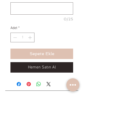
0/25
Adet
*
Sepete Ekle
Hemen Satın Al
Yeniliklerden haberdar olun