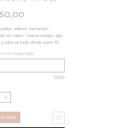
Fiyat
750,00
şapka , eldiven ,battaniye ,
alt üst takım , mama önlüğü, ağız
, iç zıbın ve bady olmak üzere 10
r. Ürünlerimiz %100cotton ve
in İsmi (isteğe bağlı)
jiktir. İsme özel hazırlanan bu
fotoğraflarınızda o özel anlara
cek ileride ise hatıra olarak
ileceğiniz şekilde solma olmadan
0/30
 muhafaza edebileceğiniz özel
akışlanmıştır
te Ekle