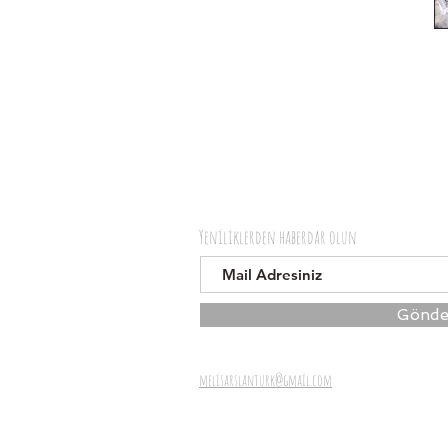
Yeniliklerden haberdar olun
Gönde
melisarslanturk@gmail.com