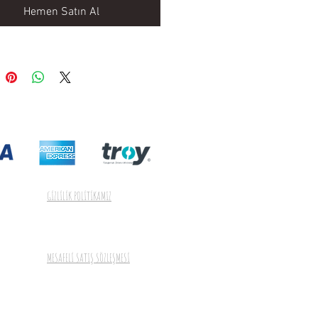
Hemen Satın Al
GİZLİLİK POLİTİKAMIZ
MESAFELİ SATIŞ SÖZLEŞMESİ