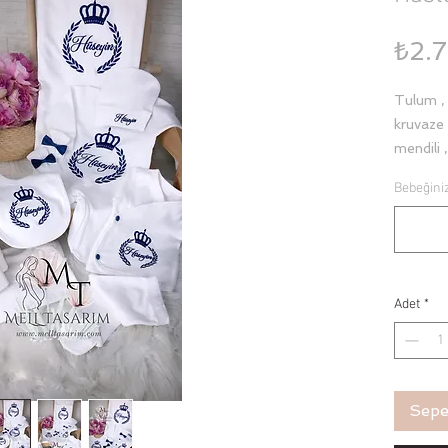
₺2.
Tulum , 
kruvaze 
mendili 
parçadı
Bebeğiniz
antialer
setimiz 
eşlik ede
saklayab
yıllarca
Adet
*
iplerle n
Sepe