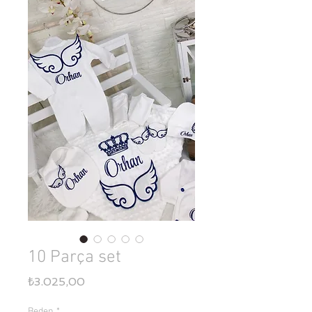
10 Parça set
Fiyat
₺3.025,00
Beden
*