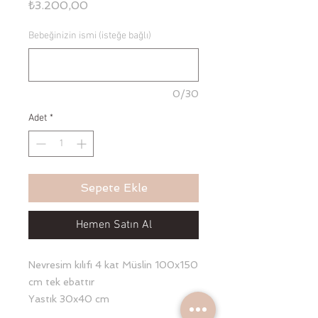
Fiyat
₺3.200,00
Bebeğinizin ismi (isteğe bağlı)
0/30
Adet
*
Sepete Ekle
Hemen Satın Al
Nevresim kılıfı 4 kat Müslin 100x150
cm tek ebattır
Yastık 30x40 cm
Şeker yastık 50 cm