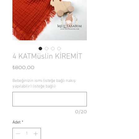
4 KATMüslin KİREMİT
Fiyat
₺800,00
Bebeğinizin ismi (isteğe bağlı nakış
yapılabilir) (isteğe bağlı)
0/20
Adet
*