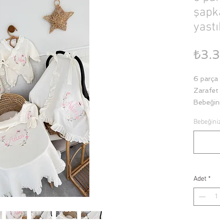
şapk
yastı
₺3.
6 parça 
Zarafet 
Bebeğini
doğal do
Bebeğiniz
Karşınız
özenle h
detaylar
Yumuşac
konforun
Adet
*
görünüm
Setimizi
🍼 Yumu