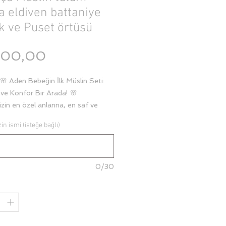
a eldiven battaniye
k ve Puset örtüsü
Fiyat
300,00
🌸 Aden Bebeğin İlk Müslin Seti:
ve Konfor Bir Arada! 🌸
zin en özel anlarına, en saf ve
kunuşla eşlik etmeye hazırız! ✨
in ismi (isteğe bağlı)
da, minik prensesiniz Aden için
azırlanmış, zarif çiçekli nakış
ıyla süslü muazzam bir müslin set.
ık dokusuyla hem bebeğinizin
0/30
u sağlıyor hem de estetik bir
 sunuyor.
n içerisinde neler var?
şacık Müslin Tulum