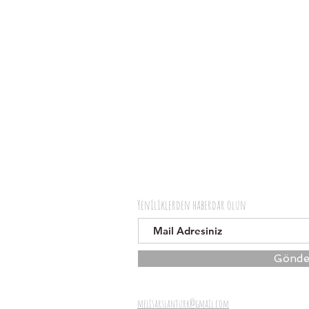
Yeniliklerden haberdar olun
Gönde
melisarslanturk@gmail.com