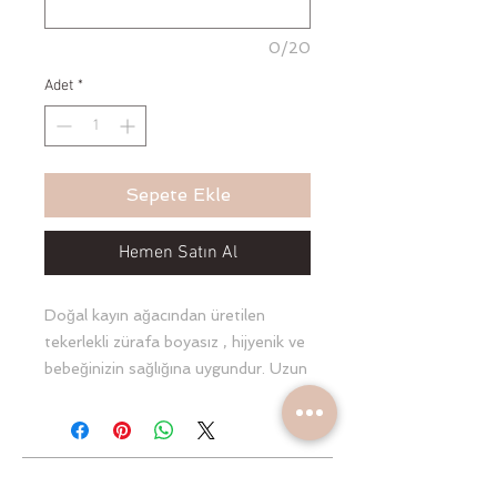
0/20
Adet
*
Sepete Ekle
Hemen Satın Al
Doğal kayın ağacından üretilen
tekerlekli zürafa boyasız , hijyenik ve
bebeğinizin sağlığına uygundur. Uzun
süre bebeğinizin sıkılmadan
oynayacağı doğal ve sevimli bu
tavşan ebeveynlerin ilk tercihleri
arasındadır . İsteğe bağlı ahşap