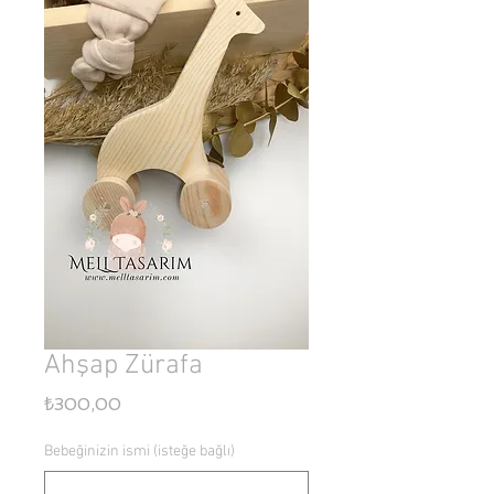
Ahşap Zürafa
Fiyat
₺300,00
Bebeğinizin ismi (isteğe bağlı)