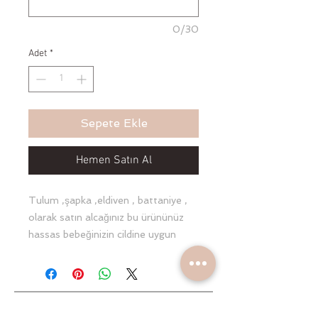
0/30
Adet
*
Sepete Ekle
Hemen Satın Al
Tulum ,şapka ,eldiven , battaniye , 
olarak satın alcağınız bu ürününüz 
hassas bebeğinizin cildine uygun 
olarak %100 cotton ve antialerjiktir. 
İsme özel hazırlanan bu setimiz 
fotoğraflarınızda o özel anlara eşlik 
edecek ileride ise hatıra olarak 