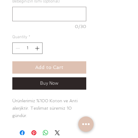
Bebeğinizin İsmi (optional)
0/30
Quantity
*
Add to Cart
Buy Now
Ürünlerimiz %100 Koton ve Anti
alerjiktir. Teslimat süremiz 10
gündür.
Havlu yenidoğan Bornoz 2.5 yaşa
kadar uyumlu Terlik ve kese