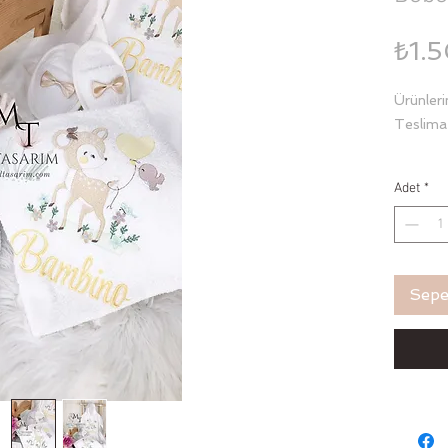
₺1.
Ürünleri
Teslima
Havlu y
Adet
*
uyumlu T
Sepe