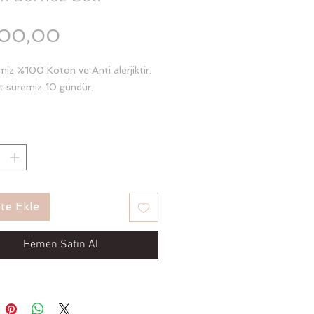
Fiyat
500,00
miz %100 Koton ve Anti alerjiktir.
t süremiz 10 gündür.
enidoğan Bornoz 2.5 yaşa kadar
erlik ve kese beraberdir
te Ekle
Hemen Satın Al