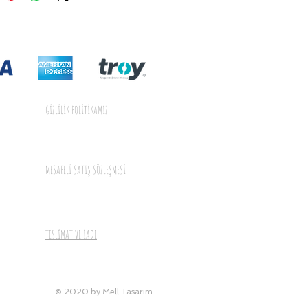
GİZLİLİK POLİTİKAMIZ
MESAFELİ SATIŞ SÖZLEŞMESİ
TESLİMAT VE İADE
© 2020 by Mell Tasarım