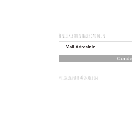
Yeniliklerden haberdar olun
Gönde
melisarslanturk@gmail.com