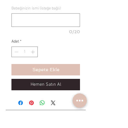
Bebeğinizin ismi (isteğe bağlı)
0/20
Adet
*
Sepete Ekle
Hemen Satın Al
Yeniliklerden haberdar olun