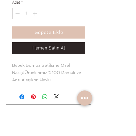
Adet
*
Sepete Ekle
Hemen Satın Al
Bebek Bornoz Setiİsme Özel 
NakışlıÜrünlerimiz %100 Pamuk ve 
Anti Alerjiktir. Havlu 
yenidoğanBornoz 2.5 yaşa kadar 
uyumluTerlik ve kese beraberdir.
Yeniliklerden haberdar olun