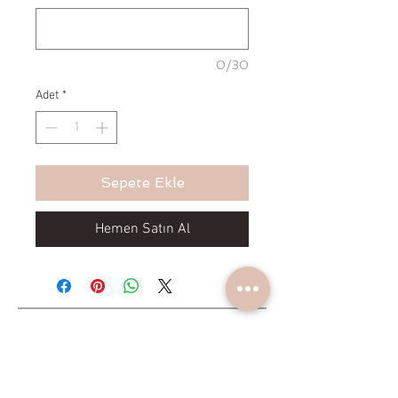
0/30
Adet
*
Sepete Ekle
Hemen Satın Al
Yeniliklerden haberdar olun