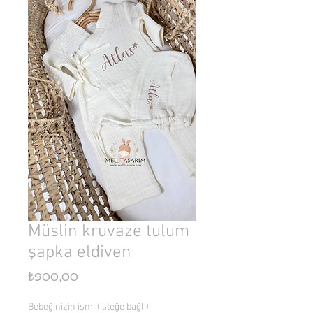
Müslin kruvaze tulum
şapka eldiven
Fiyat
₺900,00
Bebeğinizin ismi (isteğe bağlı)