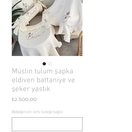
Müslin tulum şapka
eldiven battaniye ve
şeker yastık
Fiyat
₺2.500,00
Bebeğinizin ismi (isteğe bağlı)