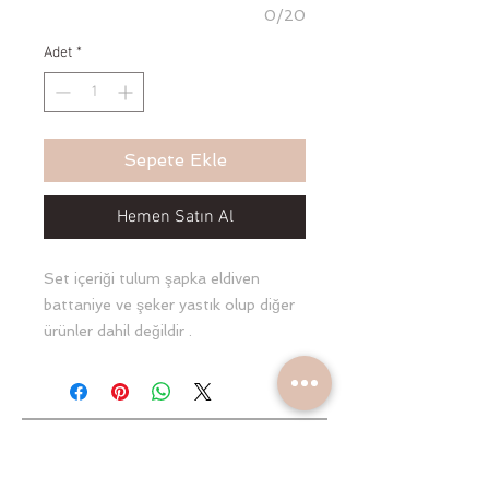
0/20
Adet
*
Sepete Ekle
Hemen Satın Al
Set içeriği tulum şapka eldiven
battaniye ve şeker yastık olup diğer
ürünler dahil değildir .
Yeniliklerden haberdar olun