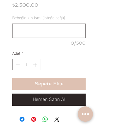
Fiyat
₺2.500,00
Bebeğinizin ismi (isteğe bağlı)
0/500
Adet
*
Sepete Ekle
Hemen Satın Al