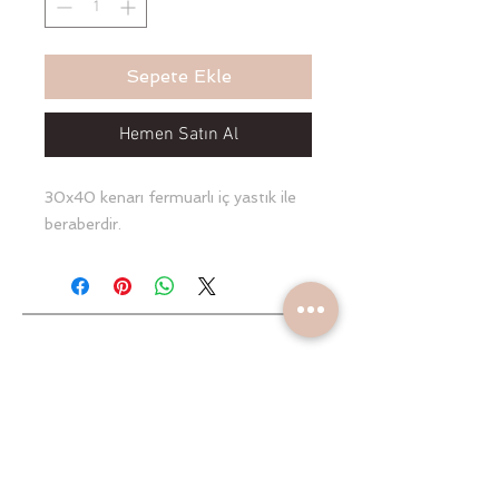
Sepete Ekle
Hemen Satın Al
30x40 kenarı fermuarlı iç yastık ile
beraberdir.
Yeniliklerden haberdar olun
Gönder