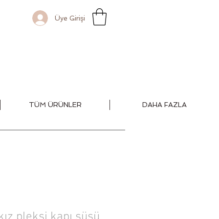
Üye Girişi
TÜM ÜRÜNLER
DAHA FAZLA
kız pleksi kapı süsü