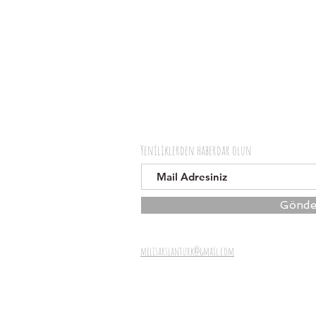
Yeniliklerden haberdar olun
Gönde
melisarslanturk@gmail.com