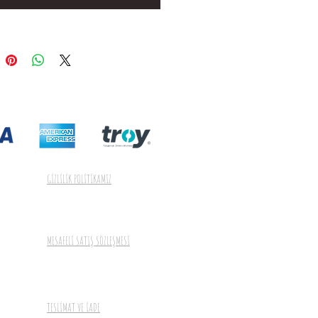
GİZLİLİK POLİTİKAMIZ
MESAFELİ SATIŞ SÖZLEŞMESİ
TESLİMAT VE İADE