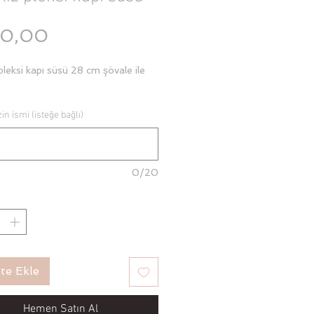
Fiyat
0,00
 pleksi kapı süsü 28 cm şövale ile
in ismi (isteğe bağlı)
0/20
te Ekle
Hemen Satın Al