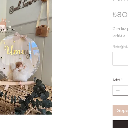
₺80
Peri kız
birlikte
Bebeğiniz
Adet
*
Sepe