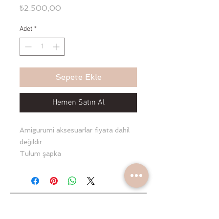
Fiyat
₺2.500,00
Adet
*
Sepete Ekle
Hemen Satın Al
Amigurumi aksesuarlar fiyata dahil
değildir
Tulum şapka
Battaniye ve yastık olarak müslin
setimiz %100 Pamuk kumaştan
üretilmiştir