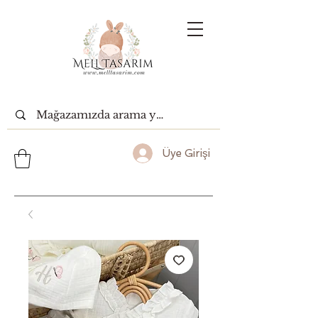
Üye Girişi