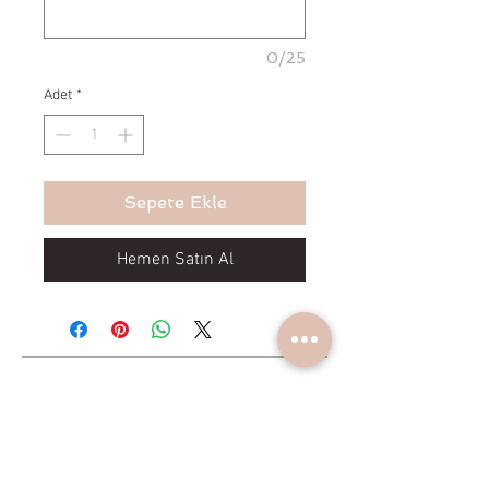
0/25
Adet
*
Sepete Ekle
Hemen Satın Al
Yeniliklerden haberdar olun