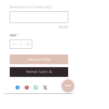
Bebeğinizin ismi (isteğe bağlı)
0/20
Adet
*
Sepete Ekle
Hemen Satın Al
Yeniliklerden haberdar olun