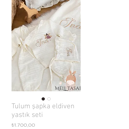
Tulum şapka eldiven
yastık seti
Fiyat
₺1.700,00