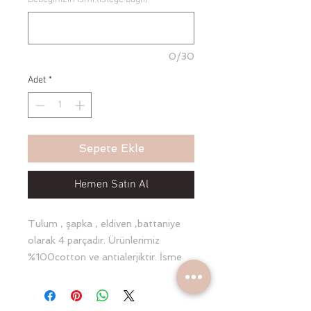
0/30
Adet
*
Sepete Ekle
Hemen Satın Al
Tulum , şapka , eldiven ,battaniye 
olarak 4 parçadır. Ürünlerimiz 
%100cotton ve antialerjiktir. İsme 
özel hazırlanan bu setimiz 
fotoğraflarınızda o özel anlara eşlik 
edecek ileride ise hatıra olarak 